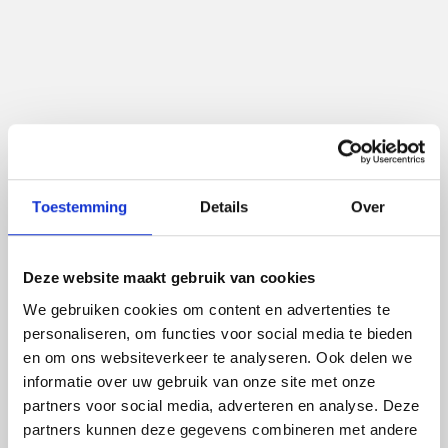
Hoe maak je vrije tijd een prioriteit?
Vrije tijd nemen is niet vanzelfsprekend. Hier zijn
enkele praktische tips:
Plan het in je agenda:
Behandel vrije tijd zoals
een belangrijke afspraak.
Toestemming
Details
Over
Delegeer taken:
Geef verantwoordelijkheden
door aan je teamleden of automatiseer
Deze website maakt gebruik van cookies
repetitieve taken.
We gebruiken cookies om content en advertenties te
Stel grenzen:
Beslis op welke momenten je niet
personaliseren, om functies voor social media te bieden
bereikbaar bent en communiceer dit duidelijk
en om ons websiteverkeer te analyseren. Ook delen we
naar je team en klanten.
informatie over uw gebruik van onze site met onze
partners voor social media, adverteren en analyse. Deze
Gebruik je vrije tijd bewust:
Kies activiteiten
partners kunnen deze gegevens combineren met andere
die je energie geven en je helpen om te